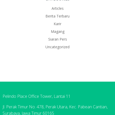
Articles
Berita Terbaru
Karir
Magang
Siaran Pers
Uncategorized
Pelindo Place Office Tower, Lantai 11
Jl. Perak Timur No. 478, Perak Utara, Kec. Pabean Cantian,
Surabaya, Jawa Timur 60165