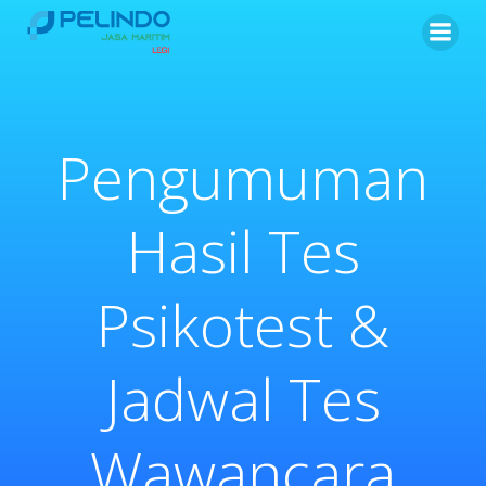
Skip
to
content
Pengumuman
Hasil Tes
Psikotest &
Jadwal Tes
Wawancara